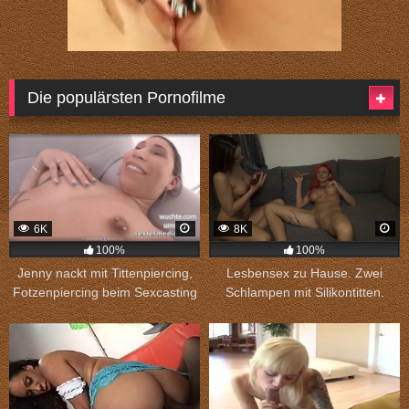
Die populärsten Pornofilme
6K
8K
100%
100%
Jenny nackt mit Tittenpiercing,
Lesbensex zu Hause. Zwei
Fotzenpiercing beim Sexcasting
Schlampen mit Silikontitten.
in Bochum