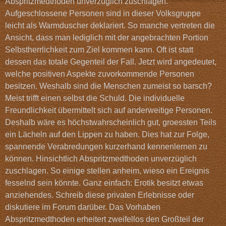
Abspritzmedthoden unverzüglich zuschlagen.
Aufgeschlossene Personen sind in dieser Volksgruppe
leicht als Warmduscher deklariert. So manche vertreten die
Ansicht, dass man lediglich mit der angebrachten Portion
Selbstherrlichkeit zum Ziel kommen kann. Oft ist statt
dessen das totale Gegenteil der Fall. Jetzt wird angedeutet,
welche positiven Aspekte zuvorkommende Personen
besitzen. Weshalb sind die Menschen zumeist so barsch?
Meist trifft einen selbst die Schuld. Die individuelle
Freundlichkeit übermittelt sich auf anderweitige Personen.
Deshalb wäre es höchstwahrscheinlich gut, groessten Teils
ein Lächeln auf den Lippen zu haben. Dies hat zur Folge,
spannende Verabredungen kurzerhand kennenlernen zu
können. Hinsichtlich Abspritzmedthoden unverzüglich
zuschlagen. So einige stellen anheim, wieso ein Ereignis
fesselnd sein könnte. Ganz einfach: Erotik besitzt etwas
anziehendes. Schreib diese privaten Erlebnisse oder
diskutiere im Forum darüber. Das Vorhaben
Abspritzmedthoden erheitert zweifellos den Großteil der