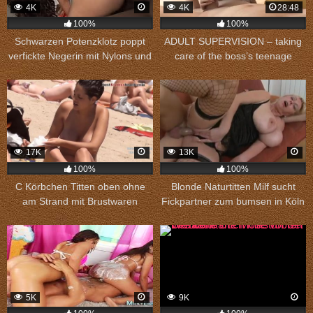
4K
4K
28:48
100%
100%
Schwarzen Potenzklotz poppt
ADULT SUPERVISION – taking
verfickte Negerin mit Nylons und
care of the boss’s teenage
spritzt seine Wichse ins Gesicht
daughter
17K
13K
100%
100%
C Körbchen Titten oben ohne
Blonde Naturtitten Milf sucht
am Strand mit Brustwaren
Fickpartner zum bumsen in Köln
Nahaufnahme
5K
9K