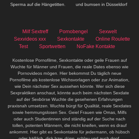
Sperma auf die Hängetitten.
und bumsen in Düsseldorf
Milf Sextreff
Pornobengel
Sexwelt
Sexvideos xxx
Sexkontakte
Online Roulette
Test
Sportwetten
NoFake Kontakte
Kostenlose Pornofilme, Sexkontakte oder geile Frauen auf
Wuchte für Männer und Frauen, die reale Dates ebenso wie
Pornovideos mögen. Hier bekommst Du täglich neue
Pornofilme als kostenlose Wichsvorlagen oder zur Animation,
wie Dein nächster Sex aussehen könnte. Wer sich diese
Sexpraktiken anschaut, könnte auch beim nächsten Sexdate
auf der Sexbörse Wuchte die gesehenen Erfahrungen
praxisnah umsetzen. Wuchte bürgt für Qualität, reale Sexdates
sowie hemmungslosen Sex. Geiel Frauen wie Omas, Milfs
oder auch Studentinnen sind ständig auf der Suche nach
tollen, potenten Männern, die nicht kneifen, wenn es drauf
ankommt. Hier gibt es Sexkontakte für jedermann, ob hübsch
oder häßlich, dick bzw. dünn, schlau und auch doof.