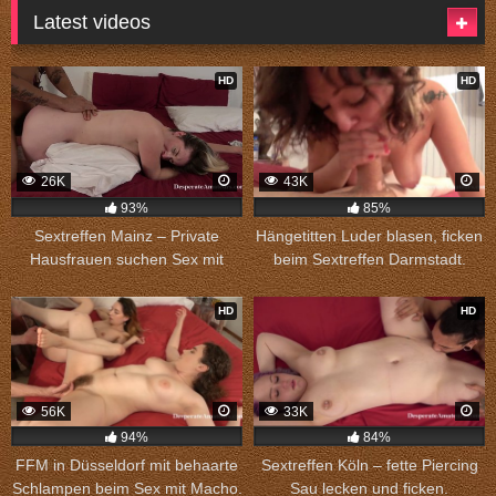
Latest videos
HD
HD
26K
43K
93%
85%
Sextreffen Mainz – Private
Hängetitten Luder blasen, ficken
Hausfrauen suchen Sex mit
beim Sextreffen Darmstadt.
Männern.
HD
HD
56K
33K
94%
84%
FFM in Düsseldorf mit behaarte
Sextreffen Köln – fette Piercing
Schlampen beim Sex mit Macho.
Sau lecken und ficken.