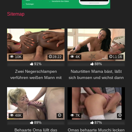
Sitemap
10K
28:22
4K
11:16
91%
88%
Zwei Negerschlampen
Naturtitten Mama bäst, läßt
verführen weißen Mann mit
sich bumsen und wichst dann
Negerfotzen
geil ab.
48K
7K
89%
87%
Behaarte Oma lüllt das
Omas behaarte Muschi lecken