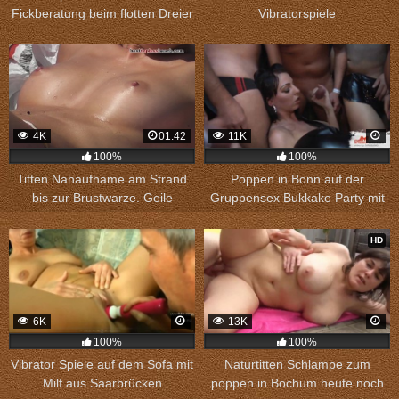
Fickberatung beim flotten Dreier
Vibratorspiele
4K
01:42
11K
100%
100%
Titten Nahaufhame am Strand
Poppen in Bonn auf der
bis zur Brustwarze. Geile
Gruppensex Bukkake Party mit
Weiber, die blankziehen.
zwei Spermagirls
HD
6K
13K
100%
100%
Vibrator Spiele auf dem Sofa mit
Naturtitten Schlampe zum
Milf aus Saarbrücken
poppen in Bochum heute noch