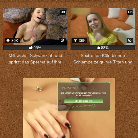
HD
HD
30K
36K
95%
88%
Milf wichst Schwanz ab und
Sextreffen Köln blonde
spritzt das Sperma auf ihre
Schlampe zeigt ihre Titten und
Titten.
sucht Sex.