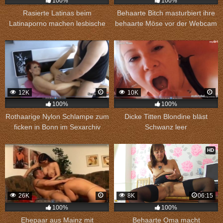
100%
100%
Rasierte Latinas beim
Behaarte Bitch masturbiert ihre
Latinaporno machen lesbische
behaarte Möse vor der Webcam
Spiele
12K
10K
100%
100%
Rothaarige Nylon Schlampe zum
Dicke Titten Blondine bläst
ficken in Bonn im Sexarchiv
Schwanz leer
HD
26K
8K
06:15
100%
100%
Ehepaar aus Mainz mit
Behaarte Oma macht