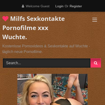
Skip
Welcome Guest
Login
Or
Register
to
content
Milfs Sexkontakte
Pornofilme xxx
Wuchte.
Kostenlose Pornovideos & Sexkontakte auf Wuchte -
täglich neue Pornofilme.