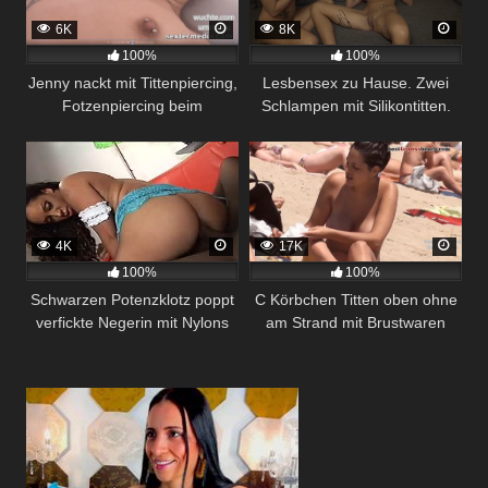
6K
8K
100%
100%
Jenny nackt mit Tittenpiercing,
Lesbensex zu Hause. Zwei
Fotzenpiercing beim
Schlampen mit Silikontitten.
Sexcasting in Bochum
4K
17K
100%
100%
Schwarzen Potenzklotz poppt
C Körbchen Titten oben ohne
verfickte Negerin mit Nylons
am Strand mit Brustwaren
und spritzt seine Wichse ins
Nahaufnahme
Gesicht